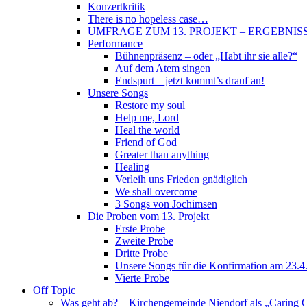
Konzertkritik
There is no hopeless case…
UMFRAGE ZUM 13. PROJEKT – ERGEBNIS
Performance
Bühnenpräsenz – oder „Habt ihr sie alle?“
Auf dem Atem singen
Endspurt – jetzt kommt’s drauf an!
Unsere Songs
Restore my soul
Help me, Lord
Heal the world
Friend of God
Greater than anything
Healing
Verleih uns Frieden gnädiglich
We shall overcome
3 Songs von Jochimsen
Die Proben vom 13. Projekt
Erste Probe
Zweite Probe
Dritte Probe
Unsere Songs für die Konfirmation am 23.4
Vierte Probe
Off Topic
Was geht ab? – Kirchengemeinde Niendorf als „Caring