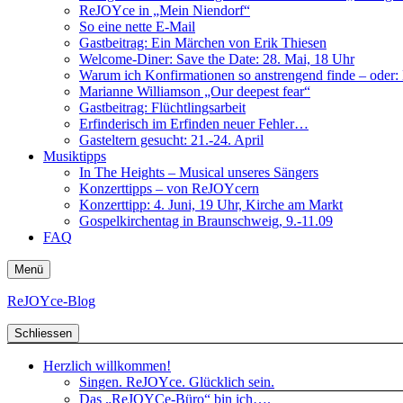
ReJOYce in „Mein Niendorf“
So eine nette E-Mail
Gastbeitrag: Ein Märchen von Erik Thiesen
Welcome-Diner: Save the Date: 28. Mai, 18 Uhr
Warum ich Konfirmationen so anstrengend finde – oder: D
Marianne Williamson „Our deepest fear“
Gastbeitrag: Flüchtlingsarbeit
Erfinderisch im Erfinden neuer Fehler…
Gasteltern gesucht: 21.-24. April
Musiktipps
In The Heights – Musical unseres Sängers
Konzerttipps – von ReJOYcern
Konzerttipp: 4. Juni, 19 Uhr, Kirche am Markt
Gospelkirchentag in Braunschweig, 9.-11.09
FAQ
Menü
ReJOYce-Blog
Schliessen
Herzlich willkommen!
Singen. ReJOYce. Glücklich sein.
Das „ReJOYCe-Büro“ bin ich….