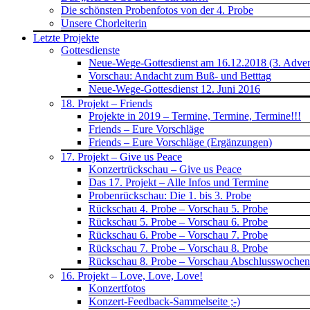
Die schönsten Probenfotos von der 4. Probe
Unsere Chorleiterin
Letzte Projekte
Gottesdienste
Neue-Wege-Gottesdienst am 16.12.2018 (3. Advent)
Vorschau: Andacht zum Buß- und Betttag
Neue-Wege-Gottesdienst 12. Juni 2016
18. Projekt – Friends
Projekte in 2019 – Termine, Termine, Termine!!!
Friends – Eure Vorschläge
Friends – Eure Vorschläge (Ergänzungen)
17. Projekt – Give us Peace
Konzertrückschau – Give us Peace
Das 17. Projekt – Alle Infos und Termine
Probenrückschau: Die 1. bis 3. Probe
Rückschau 4. Probe – Vorschau 5. Probe
Rückschau 5. Probe – Vorschau 6. Probe
Rückschau 6. Probe – Vorschau 7. Probe
Rückschau 7. Probe – Vorschau 8. Probe
Rückschau 8. Probe – Vorschau Abschlusswoche
16. Projekt – Love, Love, Love!
Konzertfotos
Konzert-Feedback-Sammelseite ;-)