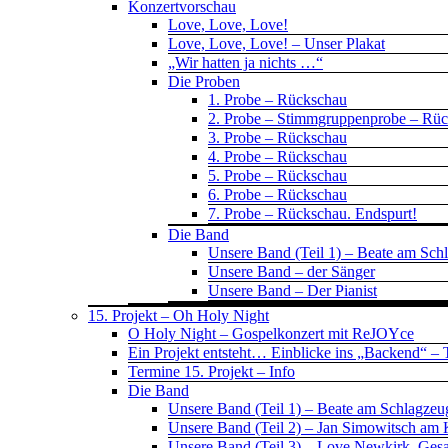
Konzertvorschau
Love, Love, Love!
Love, Love, Love! – Unser Plakat
„Wir hatten ja nichts …“
Die Proben
1. Probe – Rückschau
2. Probe – Stimmgruppenprobe – Rü
3. Probe – Rückschau
4. Probe – Rückschau
5. Probe – Rückschau
6. Probe – Rückschau
7. Probe – Rückschau. Endspurt!
Die Band
Unsere Band (Teil 1) – Beate am Sch
Unsere Band – der Sänger
Unsere Band – Der Pianist
15. Projekt – Oh Holy Night
O Holy Night – Gospelkonzert mit ReJOYce
Ein Projekt entsteht… Einblicke ins „Backend“ – T
Termine 15. Projekt – Info
Die Band
Unsere Band (Teil 1) – Beate am Schlagzeu
Unsere Band (Teil 2) – Jan Simowitsch am 
Unsere Band (Teil 3) – Love Newkirk, Ges