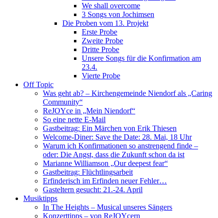
We shall overcome
3 Songs von Jochimsen
Die Proben vom 13. Projekt
Erste Probe
Zweite Probe
Dritte Probe
Unsere Songs für die Konfirmation am
23.4.
Vierte Probe
Off Topic
Was geht ab? – Kirchengemeinde Niendorf als „Caring
Community“
ReJOYce in „Mein Niendorf“
So eine nette E-Mail
Gastbeitrag: Ein Märchen von Erik Thiesen
Welcome-Diner: Save the Date: 28. Mai, 18 Uhr
Warum ich Konfirmationen so anstrengend finde –
oder: Die Angst, dass die Zukunft schon da ist
Marianne Williamson „Our deepest fear“
Gastbeitrag: Flüchtlingsarbeit
Erfinderisch im Erfinden neuer Fehler…
Gasteltern gesucht: 21.-24. April
Musiktipps
In The Heights – Musical unseres Sängers
Konzerttipps – von ReJOYcern