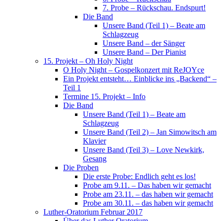
7. Probe – Rückschau. Endspurt!
Die Band
Unsere Band (Teil 1) – Beate am
Schlagzeug
Unsere Band – der Sänger
Unsere Band – Der Pianist
15. Projekt – Oh Holy Night
O Holy Night – Gospelkonzert mit ReJOYce
Ein Projekt entsteht… Einblicke ins „Backend“ –
Teil 1
Termine 15. Projekt – Info
Die Band
Unsere Band (Teil 1) – Beate am
Schlagzeug
Unsere Band (Teil 2) – Jan Simowitsch am
Klavier
Unsere Band (Teil 3) – Love Newkirk,
Gesang
Die Proben
Die erste Probe: Endlich geht es los!
Probe am 9.11. – Das haben wir gemacht
Probe am 23.11. – das haben wir gemacht
Probe am 30.11. – das haben wir gemacht
Luther-Oratorium Februar 2017
Über das Luther Oratorium