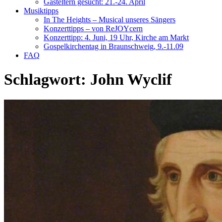
Gasteltern gesucht: 21.-24. April
Musiktipps
In The Heights – Musical unseres Sängers
Konzerttipps – von ReJOYcern
Konzerttipp: 4. Juni, 19 Uhr, Kirche am Markt
Gospelkirchentag in Braunschweig, 9.-11.09
FAQ
Schlagwort:
John Wyclif