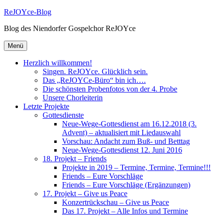
ReJOYce-Blog
Blog des Niendorfer Gospelchor ReJOYce
Menü
Herzlich willkommen!
Singen. ReJOYce. Glücklich sein.
Das „ReJOYCe-Büro“ bin ich….
Die schönsten Probenfotos von der 4. Probe
Unsere Chorleiterin
Letzte Projekte
Gottesdienste
Neue-Wege-Gottesdienst am 16.12.2018 (3.
Advent) – aktualisiert mit Liedauswahl
Vorschau: Andacht zum Buß- und Betttag
Neue-Wege-Gottesdienst 12. Juni 2016
18. Projekt – Friends
Projekte in 2019 – Termine, Termine, Termine!!!
Friends – Eure Vorschläge
Friends – Eure Vorschläge (Ergänzungen)
17. Projekt – Give us Peace
Konzertrückschau – Give us Peace
Das 17. Projekt – Alle Infos und Termine