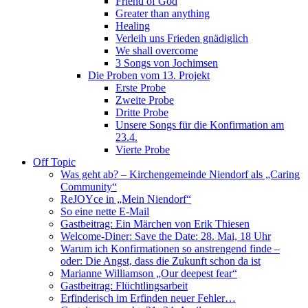
Friend of God
Greater than anything
Healing
Verleih uns Frieden gnädiglich
We shall overcome
3 Songs von Jochimsen
Die Proben vom 13. Projekt
Erste Probe
Zweite Probe
Dritte Probe
Unsere Songs für die Konfirmation am
23.4.
Vierte Probe
Off Topic
Was geht ab? – Kirchengemeinde Niendorf als „Caring
Community“
ReJOYce in „Mein Niendorf“
So eine nette E-Mail
Gastbeitrag: Ein Märchen von Erik Thiesen
Welcome-Diner: Save the Date: 28. Mai, 18 Uhr
Warum ich Konfirmationen so anstrengend finde –
oder: Die Angst, dass die Zukunft schon da ist
Marianne Williamson „Our deepest fear“
Gastbeitrag: Flüchtlingsarbeit
Erfinderisch im Erfinden neuer Fehler…