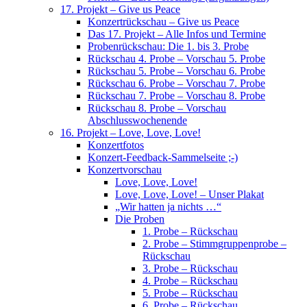
17. Projekt – Give us Peace
Konzertrückschau – Give us Peace
Das 17. Projekt – Alle Infos und Termine
Probenrückschau: Die 1. bis 3. Probe
Rückschau 4. Probe – Vorschau 5. Probe
Rückschau 5. Probe – Vorschau 6. Probe
Rückschau 6. Probe – Vorschau 7. Probe
Rückschau 7. Probe – Vorschau 8. Probe
Rückschau 8. Probe – Vorschau
Abschlusswochenende
16. Projekt – Love, Love, Love!
Konzertfotos
Konzert-Feedback-Sammelseite ;-)
Konzertvorschau
Love, Love, Love!
Love, Love, Love! – Unser Plakat
„Wir hatten ja nichts …“
Die Proben
1. Probe – Rückschau
2. Probe – Stimmgruppenprobe –
Rückschau
3. Probe – Rückschau
4. Probe – Rückschau
5. Probe – Rückschau
6. Probe – Rückschau