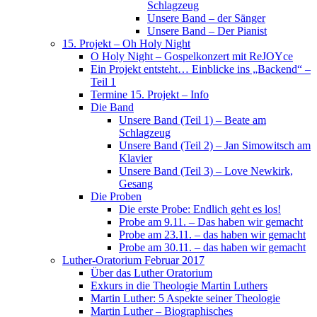
Schlagzeug
Unsere Band – der Sänger
Unsere Band – Der Pianist
15. Projekt – Oh Holy Night
O Holy Night – Gospelkonzert mit ReJOYce
Ein Projekt entsteht… Einblicke ins „Backend“ –
Teil 1
Termine 15. Projekt – Info
Die Band
Unsere Band (Teil 1) – Beate am
Schlagzeug
Unsere Band (Teil 2) – Jan Simowitsch am
Klavier
Unsere Band (Teil 3) – Love Newkirk,
Gesang
Die Proben
Die erste Probe: Endlich geht es los!
Probe am 9.11. – Das haben wir gemacht
Probe am 23.11. – das haben wir gemacht
Probe am 30.11. – das haben wir gemacht
Luther-Oratorium Februar 2017
Über das Luther Oratorium
Exkurs in die Theologie Martin Luthers
Martin Luther: 5 Aspekte seiner Theologie
Martin Luther – Biographisches