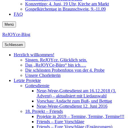
Konzerttipp: 4. Juni, 19 Uhr, Kirche am Markt
Gospelkirchentag in Braunschweig, 9.-11.09
FAQ
Menü
ReJOYce-Blog
Schliessen
Herzlich willkommen!
Singen. ReJOYce. Glücklich sein.
Das „ReJOYCe-Büro“ bin ich….
Die schönsten Probenfotos von der 4. Probe
Unsere Chorleiterin
Letzte Projekte
Gottesdienste
Neue-Wege-Gottesdienst am 16.12.2018 (3.
Advent) – aktualisiert mit Liedauswahl
Vorschau: Andacht zum Buß- und Betttag
Neue-Wege-Gottesdienst 12. Juni 2016
18. Projekt – Friends
Projekte in 2019 – Termine, Termine, Termine!!!
Friends – Eure Vorschläge
Friends – Eure Vorschläge (Ergänzungen)