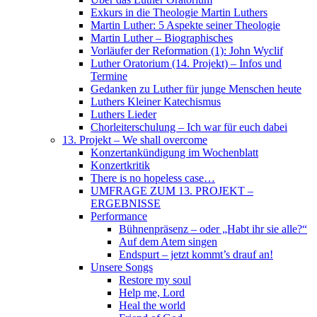
Exkurs in die Theologie Martin Luthers
Martin Luther: 5 Aspekte seiner Theologie
Martin Luther – Biographisches
Vorläufer der Reformation (1): John Wyclif
Luther Oratorium (14. Projekt) – Infos und
Termine
Gedanken zu Luther für junge Menschen heute
Luthers Kleiner Katechismus
Luthers Lieder
Chorleiterschulung – Ich war für euch dabei
13. Projekt – We shall overcome
Konzertankündigung im Wochenblatt
Konzertkritik
There is no hopeless case…
UMFRAGE ZUM 13. PROJEKT –
ERGEBNISSE
Performance
Bühnenpräsenz – oder „Habt ihr sie alle?“
Auf dem Atem singen
Endspurt – jetzt kommt’s drauf an!
Unsere Songs
Restore my soul
Help me, Lord
Heal the world