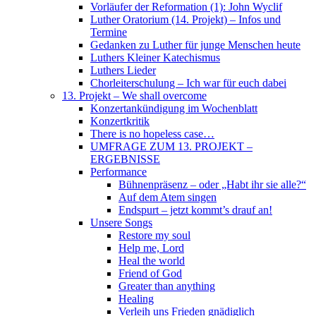
Vorläufer der Reformation (1): John Wyclif
Luther Oratorium (14. Projekt) – Infos und
Termine
Gedanken zu Luther für junge Menschen heute
Luthers Kleiner Katechismus
Luthers Lieder
Chorleiterschulung – Ich war für euch dabei
13. Projekt – We shall overcome
Konzertankündigung im Wochenblatt
Konzertkritik
There is no hopeless case…
UMFRAGE ZUM 13. PROJEKT –
ERGEBNISSE
Performance
Bühnenpräsenz – oder „Habt ihr sie alle?“
Auf dem Atem singen
Endspurt – jetzt kommt’s drauf an!
Unsere Songs
Restore my soul
Help me, Lord
Heal the world
Friend of God
Greater than anything
Healing
Verleih uns Frieden gnädiglich