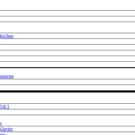
ckschau
lagzeug
eil 1
g
Klavier
ang