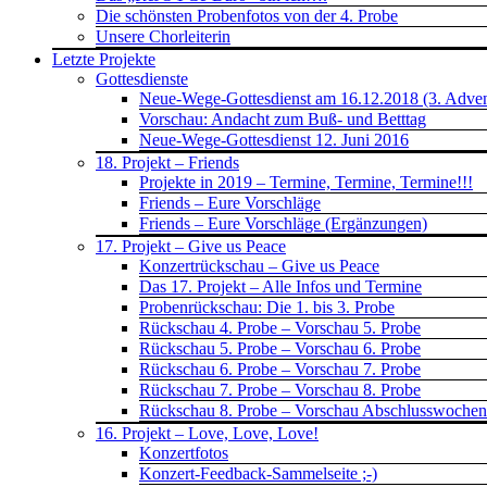
Die schönsten Probenfotos von der 4. Probe
Unsere Chorleiterin
Letzte Projekte
Gottesdienste
Neue-Wege-Gottesdienst am 16.12.2018 (3. Advent)
Vorschau: Andacht zum Buß- und Betttag
Neue-Wege-Gottesdienst 12. Juni 2016
18. Projekt – Friends
Projekte in 2019 – Termine, Termine, Termine!!!
Friends – Eure Vorschläge
Friends – Eure Vorschläge (Ergänzungen)
17. Projekt – Give us Peace
Konzertrückschau – Give us Peace
Das 17. Projekt – Alle Infos und Termine
Probenrückschau: Die 1. bis 3. Probe
Rückschau 4. Probe – Vorschau 5. Probe
Rückschau 5. Probe – Vorschau 6. Probe
Rückschau 6. Probe – Vorschau 7. Probe
Rückschau 7. Probe – Vorschau 8. Probe
Rückschau 8. Probe – Vorschau Abschlusswoche
16. Projekt – Love, Love, Love!
Konzertfotos
Konzert-Feedback-Sammelseite ;-)