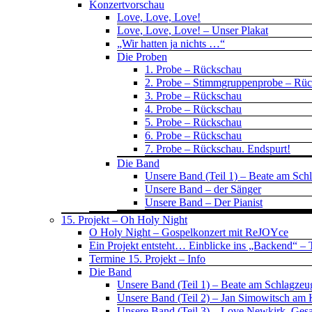
Konzertvorschau
Love, Love, Love!
Love, Love, Love! – Unser Plakat
„Wir hatten ja nichts …“
Die Proben
1. Probe – Rückschau
2. Probe – Stimmgruppenprobe – Rü
3. Probe – Rückschau
4. Probe – Rückschau
5. Probe – Rückschau
6. Probe – Rückschau
7. Probe – Rückschau. Endspurt!
Die Band
Unsere Band (Teil 1) – Beate am Sch
Unsere Band – der Sänger
Unsere Band – Der Pianist
15. Projekt – Oh Holy Night
O Holy Night – Gospelkonzert mit ReJOYce
Ein Projekt entsteht… Einblicke ins „Backend“ – T
Termine 15. Projekt – Info
Die Band
Unsere Band (Teil 1) – Beate am Schlagzeu
Unsere Band (Teil 2) – Jan Simowitsch am 
Unsere Band (Teil 3) – Love Newkirk, Ges