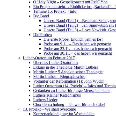
O Holy Night – Gospelkonzert mit ReJOYce
Ein Projekt entsteht… Einblicke ins „Backend“ – T
Termine 15. Projekt – Info
Die Band
Unsere Band (Teil 1) – Beate am Schlagzeu
Unsere Band (Teil 2) – Jan Simowitsch am 
Unsere Band (Teil 3) – Love Newkirk, Ges
Die Proben
Die erste Probe: Endlich geht es los!
Probe am 9.11. – Das haben wir gemacht
Probe am 23.11. – das haben wir gemacht
Probe am 30.11. – das haben wir gemacht
Luther-Oratorium Februar 2017
Über das Luther Oratorium
Exkurs in die Theologie Martin Luthers
Martin Luther: 5 Aspekte seiner Theologie
Martin Luther – Biographisches
Vorläufer der Reformation (1): John Wyclif
Luther Oratorium (14. Projekt) – Infos und Termin
Gedanken zu Luther für junge Menschen heute
Luthers Kleiner Katechismus
Luthers Lieder
Chorleiterschulung – Ich war für euch dabei
13. Projekt – We shall overcome
Konzertankündigung im Wochenblatt