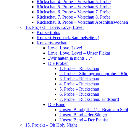
Rückschau 4. Probe – Vorschau 5. Probe
Rückschau 5. Probe – Vorschau 6. Probe
Rückschau 6. Probe – Vorschau 7. Probe
Rückschau 7. Probe – Vorschau 8. Probe
Rückschau 8. Probe – Vorschau Abschlusswoche
16. Projekt – Love, Love, Love!
Konzertfotos
Konzert-Feedback-Sammelseite ;-)
Konzertvorschau
Love, Love, Love!
Love, Love, Love! – Unser Plakat
„Wir hatten ja nichts …“
Die Proben
1. Probe – Rückschau
2. Probe – Stimmgruppenprobe – Rü
3. Probe – Rückschau
4. Probe – Rückschau
5. Probe – Rückschau
6. Probe – Rückschau
7. Probe – Rückschau. Endspurt!
Die Band
Unsere Band (Teil 1) – Beate am Sch
Unsere Band – der Sänger
Unsere Band – Der Pianist
15. Projekt – Oh Holy Night