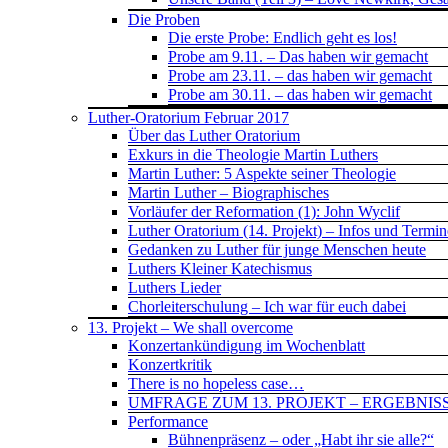
Die Proben
Die erste Probe: Endlich geht es los!
Probe am 9.11. – Das haben wir gemacht
Probe am 23.11. – das haben wir gemacht
Probe am 30.11. – das haben wir gemacht
Luther-Oratorium Februar 2017
Über das Luther Oratorium
Exkurs in die Theologie Martin Luthers
Martin Luther: 5 Aspekte seiner Theologie
Martin Luther – Biographisches
Vorläufer der Reformation (1): John Wyclif
Luther Oratorium (14. Projekt) – Infos und Termin
Gedanken zu Luther für junge Menschen heute
Luthers Kleiner Katechismus
Luthers Lieder
Chorleiterschulung – Ich war für euch dabei
13. Projekt – We shall overcome
Konzertankündigung im Wochenblatt
Konzertkritik
There is no hopeless case…
UMFRAGE ZUM 13. PROJEKT – ERGEBNIS
Performance
Bühnenpräsenz – oder „Habt ihr sie alle?“