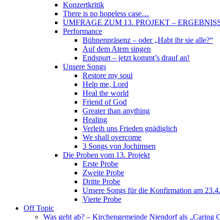
Konzertkritik
There is no hopeless case…
UMFRAGE ZUM 13. PROJEKT – ERGEBNIS
Performance
Bühnenpräsenz – oder „Habt ihr sie alle?“
Auf dem Atem singen
Endspurt – jetzt kommt’s drauf an!
Unsere Songs
Restore my soul
Help me, Lord
Heal the world
Friend of God
Greater than anything
Healing
Verleih uns Frieden gnädiglich
We shall overcome
3 Songs von Jochimsen
Die Proben vom 13. Projekt
Erste Probe
Zweite Probe
Dritte Probe
Unsere Songs für die Konfirmation am 23.4
Vierte Probe
Off Topic
Was geht ab? – Kirchengemeinde Niendorf als „Caring