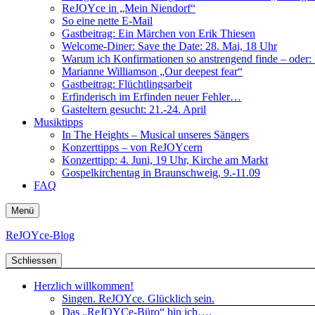
ReJOYce in „Mein Niendorf“
So eine nette E-Mail
Gastbeitrag: Ein Märchen von Erik Thiesen
Welcome-Diner: Save the Date: 28. Mai, 18 Uhr
Warum ich Konfirmationen so anstrengend finde – oder: D
Marianne Williamson „Our deepest fear“
Gastbeitrag: Flüchtlingsarbeit
Erfinderisch im Erfinden neuer Fehler…
Gasteltern gesucht: 21.-24. April
Musiktipps
In The Heights – Musical unseres Sängers
Konzerttipps – von ReJOYcern
Konzerttipp: 4. Juni, 19 Uhr, Kirche am Markt
Gospelkirchentag in Braunschweig, 9.-11.09
FAQ
Menü
ReJOYce-Blog
Schliessen
Herzlich willkommen!
Singen. ReJOYce. Glücklich sein.
Das „ReJOYCe-Büro“ bin ich….