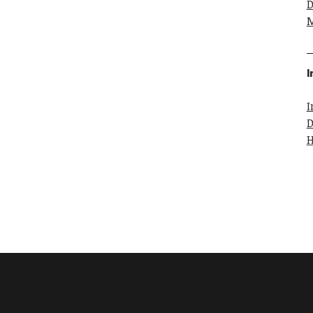
D
M
D
H