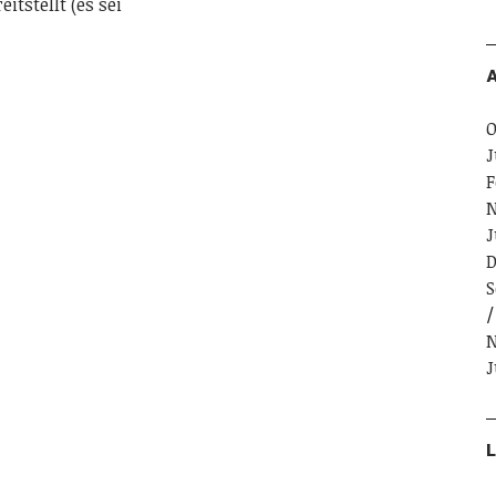
itstellt (es sei
A
O
J
F
N
J
D
S
N
J
L