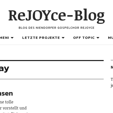
ReJOYce-Blog
BLOG DES NIENDORFER GOSPELCHOR REJOYCE
MEN!
LETZTE PROJEKTE
OFF TOPIC
MU
tay
N
T
j
msen
ne tolle
r vorstellt und